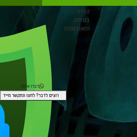
קנייה
בטוחה
ומאובטחת
דברו איתנו
רוצים לדבר? לחצו ונתקשר מייד