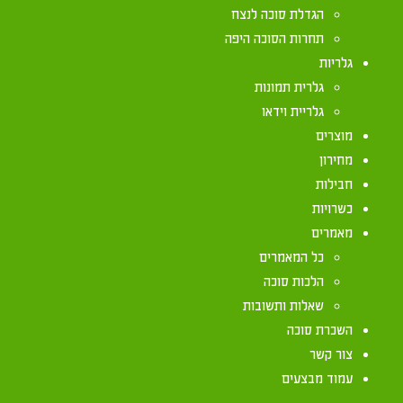
הגדלת סוכה לנצח
תחרות הסוכה היפה
נאמר בתורה (ויקרא כג, מב): "בסכות תשבו שבעת ימ
גלריות
בסוכתו כשם שנוהג הוא לשבת בביתו במשך שאר ימות
גלרית תמונות
בין פרטי מצוות ישיבה בסוכה ניתן למצוא את החיוב ל
גלריית וידאו
הימים אין חובה לאכול, אך אם אדם רוצה לאכול – חוב
מוצרים
לעשותו בסוכה.
מחירון
חבילות
אולם, זאת יש לדעת – שדברים שרגילים לעשותם בבית 
כשרויות
לסוכה, וכן אין לשטוף בה את הכלים; אין להכניס לתוכ
מאמרים
לשון הרע וכדומה).
כל המאמרים
הלכות סוכה
שאלות ותשובות
השכרת סוכה
צור קשר
עמוד מבצעים