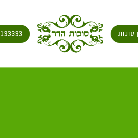
 סוכות
2133333