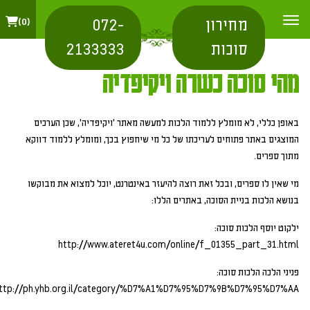
מחירון
072-
0
סוכות
2133333
מהי סוכה כשרה ויקיפדיה
באופן כללי, לא מומלץ ללמוד הלכות למעשה מאתר 'ויקיפדיה', שכן הערכים
המוצגים באתר פתוחים לעריכתו של כל מי שיחפוץ בכך, ומומלץ ללמוד דווקא
מתוך ספרים.
מי שאין לו ספרים, ובכל זאת רוצה להיעזר באינטרנט, יוכל למצוא את מבוקשו
בנושא הלכות בניית הסוכה, באתרים הללו:
ילקוט יוסף הלכות סוכה:
http://www.ateret4u.com/online/f_01355_part_31.html
פניני הלכה הלכות סוכה:
ttp://ph.yhb.org.il/category/%D7%A1%D7%95%D7%9B%D7%95%D7%AA/