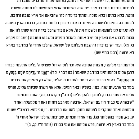
מהשמש והמטר, כדי שנזכור את ימי דלותנו, כשהוציאנו ה' ממצרים מעבדות
לחירות, ונדדנו במדבר ארבעים שנה כשסוכות ארעי משמשות לנו מחסה משמש
ומטר, בלא בתים ובלא נחלה. ומתוך כך נודה לה' שהביאנו אל ארץ טובה ורחבה,
לבנות בה בתים ולנטוע בה עצים. ובזכות זיכרון דלותנו בסוכה, ברכת הארץ הטובה
לא תגרום לנו להתגאות ולשכוח את ה', אלא נזכור שהכל בידיו והוא שנתן לנו את
הכוח לכבוש את הארץ וליישב אותה, לאכול מפריה ולשבוע מטובה (רשב"ם ויקרא
כג, מג). ועוד יש בזיכרון זה שבח מעלתם של ישראל, שהלכו אחרי ה' במדבר בארץ
לא זרועה (רבנו בחיי שם).
ולדעת רבי אליעזר, מצוות הסוכה היא זכר לנס הגדול שפרש ה' עלינו את ענני כבודו
להגן עלינו ולהנחותינו במדבר, שנאמר (במדבר י, לד): "וַעֲנַן ה' עֲלֵיהֶם יוֹמָם בְּנָסְעָם
מִן הַמַּחֲנֶה". בענני הכבוד היה ביטוי לאהבת ה' אלינו, שלא רק שסיפק את צרכינו
במדבר ארבעים שנה, במן, בשליו ובאר המים, אלא אף השרה שכינתו עלינו, ופרש
עלינו את ענני כבודו, לסוכך ולהגן עלינו (רמב"ן ויקרא כג, מג). אמרו חכמים:
"שבעה ענני כבוד היו עִם ישראל… ארבעה מארבע רוחות ואחד מלמעלה ואחד
מלמטה ואחד שמקדים לפניהם מתקן להם את הדרכים…" (מכילתא דרשב"י שמות
יג, כא; ספרי בהעלותך פג). עוד אמרו חכמים, שבזכות שהלכו ישראל אחרי ה'
במדבר בארץ לא זרועה, פרש עליהם את ענני כבודו (זוהר ח"ג קג, ב)".