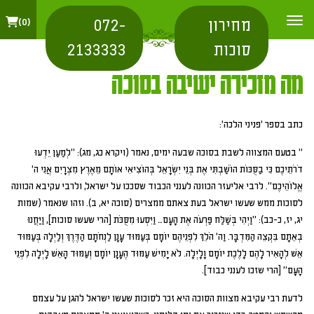
מחירון
072-
0
סוכות
2133333
מה מזכירה ישיבה בסוכה
כתב בספר 'פניני הלכה':
" בטעם המצווה לשבת בסוכה שבעה ימים, נאמר (ויקרא כג, מג): "לְמַעַן יֵדְעוּ
דֹרֹתֵיכֶם כִּי בַסֻּכּוֹת הוֹשַׁבְתִּי אֶת בְּנֵי יִשְׂרָאֵל בְּהוֹצִיאִי אוֹתָם מֵאֶרֶץ מִצְרָיִם אֲנִי ה'
אֱלוֹהֵיכֶם". לרבי אליעזר הכוונה לענני הכבוד שסככו על ישראל, ולרבי עקיבא הכוונה
לסוכות ממש שעשו ישראל בעת צאתם ממצרים (סוכה יא, ב). וזהו שנאמר (שמות
יג, יז, כ-כב): "וַיְהִי בְּשַׁלַּח פַּרְעֹה אֶת הָעָם… וַיִּסְעוּ מִסֻּכֹּת [הרי שעשו סוכות], וַיַּחֲנוּ
בְאֵתָם בִּקְצֵה הַמִּדְבָּר. וַה' הֹלֵךְ לִפְנֵיהֶם יוֹמָם בְּעַמּוּד עָנָן לַנְחֹתָם הַדֶּרֶךְ וְלַיְלָה בְּעַמּוּד
אֵשׁ לְהָאִיר לָהֶם לָלֶכֶת יוֹמָם וָלָיְלָה. לֹא יָמִישׁ עַמּוּד הֶעָנָן יוֹמָם וְעַמּוּד הָאֵשׁ לָיְלָה לִפְנֵי
הָעָם" [הרי שזכו לענני כבוד].
לדעת רבי עקיבא מצוות הסוכה היא זכר לסוכות שעשו ישראל להגן על עצמם