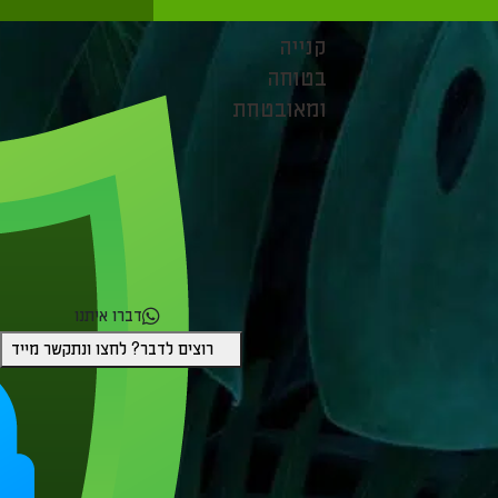
קנייה
בטוחה
ומאובטחת
דברו איתנו
רוצים לדבר? לחצו ונתקשר מייד