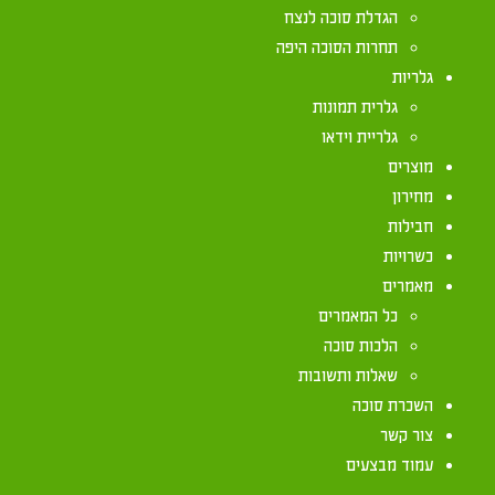
הגדלת סוכה לנצח
תחרות הסוכה היפה
הלכות לחג סוכות ניתן למצוא באתרים הבאים:
גלריות
רמב"ם להלכות סוכה: http://www.mechon-mamre.org/i/3604.htm
גלרית תמונות
גלריית וידאו
שולחן ערוך להלכות סוכה:
מוצרים
%A8%D7%97_%D7%97%D7%99%D7%99%D7%9D
מחירון
(תחת הכותר: 'הלכות סוכה').
חבילות
כשרויות
ילקוט יוסף הלכות סוכה: http://www.ateret4u.com/online/f_01355_part_31.html
מאמרים
פניני הלכה הלכות סוכה: http://ph.yhb.org.il/category/%D7%A1%D7%95%D7%9B%D7%95%D7%AA/
כל המאמרים
הלכות סוכה
שאלות ותשובות
השכרת סוכה
צור קשר
עמוד מבצעים