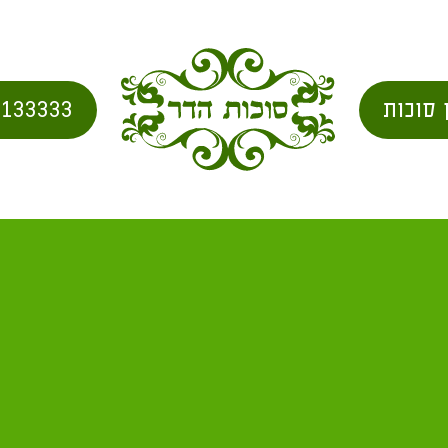
 סוכות
2133333
ות