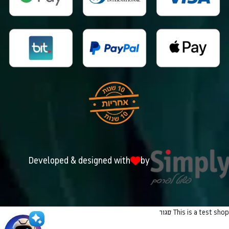
Developed & designed with
by
This is a test shop
סגור