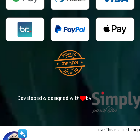
Developed & designed with
by
This is a test shop
סגור