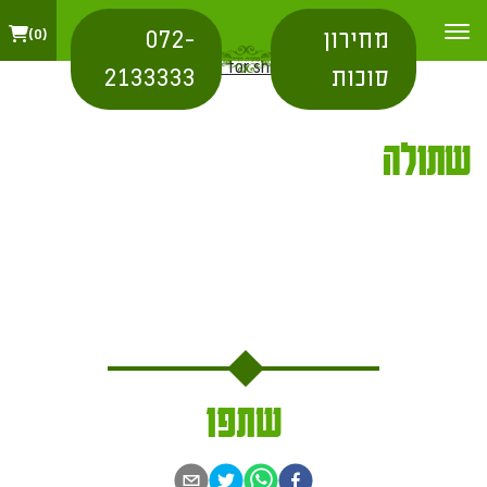
מחירון
072-
0
בית
/
city for shipping
/ שתולה
סוכות
2133333
שתולה
שתפו