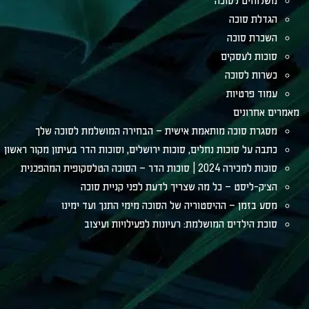
משלוחים לסוכה
הגדלת סוכה
השכרת סוכה
סוכות לעסקים
כשרות לסוכה
עמוד פרטיות
מאמרים אחרונים
מסגרת סוכה מותאמת אישית – הבחירה המושלמת לסוכה שלך
כתבה על סוכות נחלים, סוכות ירושלים, וסוכות הדר בעיתון מקור ראשון
סוכות למכירה 2024 | סוכות הדר – הסוכה הטלסקופית המהפכנית
הצ׳ק-ליסט – כל מה שצריך לדעת לפני קניית סוכה
מסע בזמן – ההיסטוריה של הסוכה מימי התנך ועד ימינו
סוכת הילדים המושלמת: רעיונות לפעילויות ועיצוב