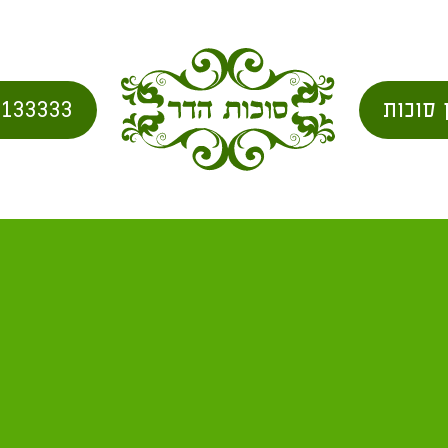
 סוכות
2133333
בית
/
city for shipping
/ רמת מנשה מ"א 13