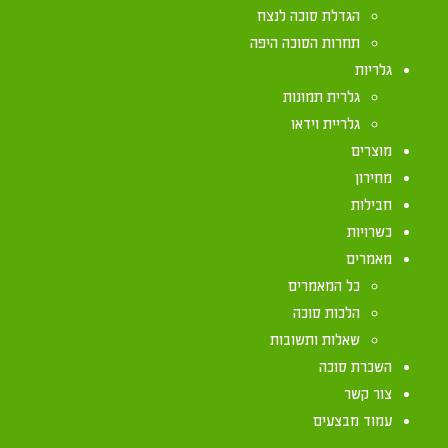
קוואעין (שבט)
הגדלת סוכה לנצח
תחרות הסוכה היפה
גלריות
גלרית תמונות
גלריית וידאו
מוצרים
מחירון
חבילות
כשרויות
מאמרים
כל המאמרים
הלכות סוכה
שאלות ותשובות
השכרת סוכה
צור קשר
עמוד מבצעים