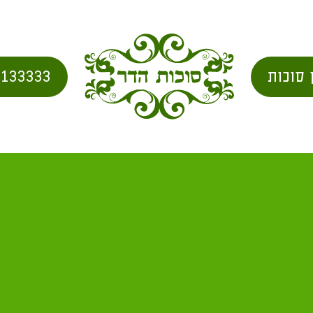
 סוכות
2133333
בית
/
city for shipping
/ קוואעין (שבט)