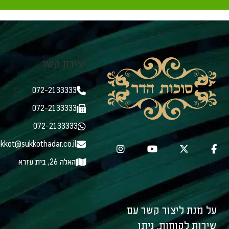
יצירת קשר
072-2133333
072-2133333
072-2133333
kkot@sukkothadar.co.il
האלה 26, בית עזרא
על מנת ליצור קשר עם
שירות לקוחות, ניתן