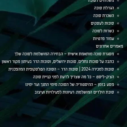
משלוחים לסוכה
הגדלת סוכה
השכרת סוכה
סוכות לעסקים
כשרות לסוכה
עמוד פרטיות
מאמרים אחרונים
מסגרת סוכה מותאמת אישית – הבחירה המושלמת לסוכה שלך
כתבה על סוכות נחלים, סוכות ירושלים, וסוכות הדר בעיתון מקור ראשון
סוכות למכירה 2024 | סוכות הדר – הסוכה הטלסקופית המהפכנית
הצ׳ק-ליסט – כל מה שצריך לדעת לפני קניית סוכה
מסע בזמן – ההיסטוריה של הסוכה מימי התנך ועד ימינו
סוכת הילדים המושלמת: רעיונות לפעילויות ועיצוב