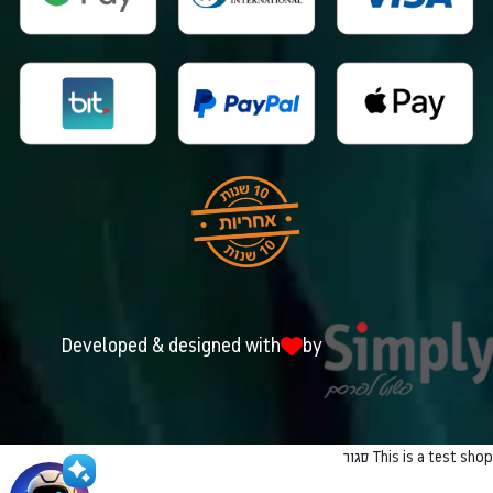
Developed & designed with
by
This is a test shop
סגור