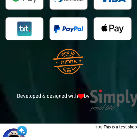
Developed & designed with
by
This is a test shop
סגור