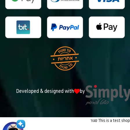
Developed & designed with
by
This is a test shop
סגור