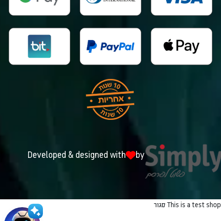
Developed & designed with
by
This is a test shop
סגור