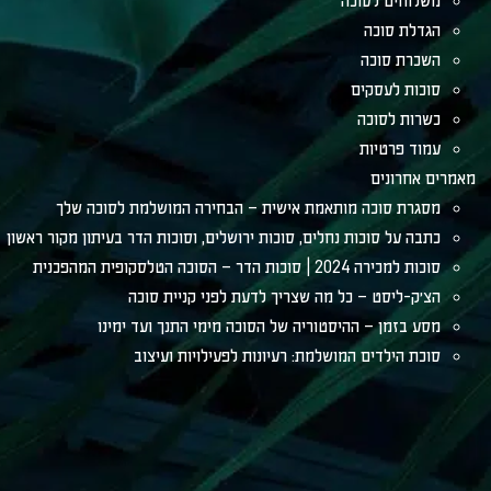
משלוחים לסוכה
הגדלת סוכה
השכרת סוכה
סוכות לעסקים
כשרות לסוכה
עמוד פרטיות
מאמרים אחרונים
מסגרת סוכה מותאמת אישית – הבחירה המושלמת לסוכה שלך
כתבה על סוכות נחלים, סוכות ירושלים, וסוכות הדר בעיתון מקור ראשון
סוכות למכירה 2024 | סוכות הדר – הסוכה הטלסקופית המהפכנית
הצ׳ק-ליסט – כל מה שצריך לדעת לפני קניית סוכה
מסע בזמן – ההיסטוריה של הסוכה מימי התנך ועד ימינו
סוכת הילדים המושלמת: רעיונות לפעילויות ועיצוב