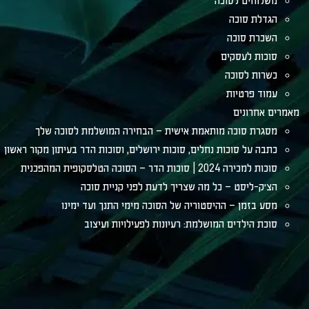
משלוחים לסוכה
הגדלת סוכה
השכרת סוכה
סוכות לעסקים
כשרות לסוכה
עמוד פרטיות
מאמרים אחרונים
מסגרת סוכה מותאמת אישית – הבחירה המושלמת לסוכה שלך
כתבה על סוכות נחלים, סוכות ירושלים, וסוכות הדר בעיתון מקור ראשון
סוכות למכירה 2024 | סוכות הדר – הסוכה הטלסקופית המהפכנית
הצ׳ק-ליסט – כל מה שצריך לדעת לפני קניית סוכה
מסע בזמן – ההיסטוריה של הסוכה מימי התנך ועד ימינו
סוכת הילדים המושלמת: רעיונות לפעילויות ועיצוב