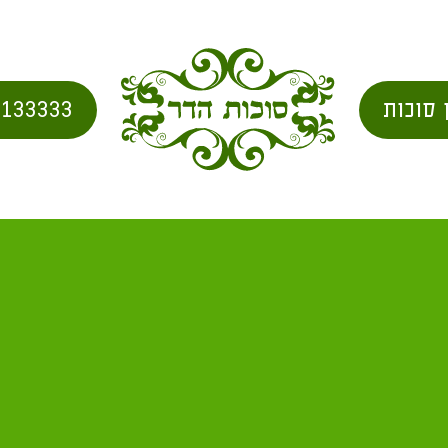
 סוכות
2133333
בית
/
city for shipping
/ אזור רמת גן של"ש