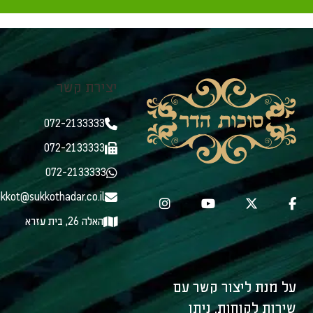
יצירת קשר
072-2133333
072-2133333
072-2133333
kkot@sukkothadar.co.il
האלה 26, בית עזרא
על מנת ליצור קשר עם
שירות לקוחות, ניתן