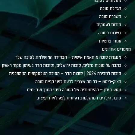
משלוחים לסוכה
הגדלת סוכה
השכרת סוכה
סוכות לעסקים
כשרות לסוכה
עמוד פרטיות
מאמרים אחרונים
מסגרת סוכה מותאמת אישית – הבחירה המושלמת לסוכה שלך
כתבה על סוכות נחלים, סוכות ירושלים, וסוכות הדר בעיתון מקור ראשון
סוכות למכירה 2024 | סוכות הדר – הסוכה הטלסקופית המהפכנית
הצ׳ק-ליסט – כל מה שצריך לדעת לפני קניית סוכה
מסע בזמן – ההיסטוריה של הסוכה מימי התנך ועד ימינו
סוכת הילדים המושלמת: רעיונות לפעילויות ועיצוב