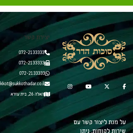
יצירת קשר
072-2133333
072-2133333
072-2133333
kkot@sukkothadar.co.il
האלה 26, בית עזרא
על מנת ליצור קשר עם
שירות לקוחות, ניתן