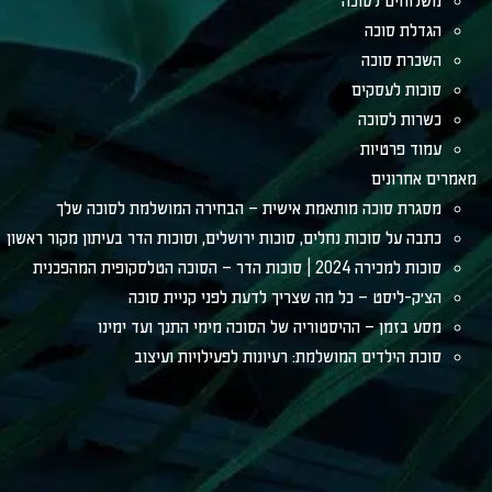
משלוחים לסוכה
הגדלת סוכה
השכרת סוכה
סוכות לעסקים
כשרות לסוכה
עמוד פרטיות
מאמרים אחרונים
מסגרת סוכה מותאמת אישית – הבחירה המושלמת לסוכה שלך
כתבה על סוכות נחלים, סוכות ירושלים, וסוכות הדר בעיתון מקור ראשון
סוכות למכירה 2024 | סוכות הדר – הסוכה הטלסקופית המהפכנית
הצ׳ק-ליסט – כל מה שצריך לדעת לפני קניית סוכה
מסע בזמן – ההיסטוריה של הסוכה מימי התנך ועד ימינו
סוכת הילדים המושלמת: רעיונות לפעילויות ועיצוב