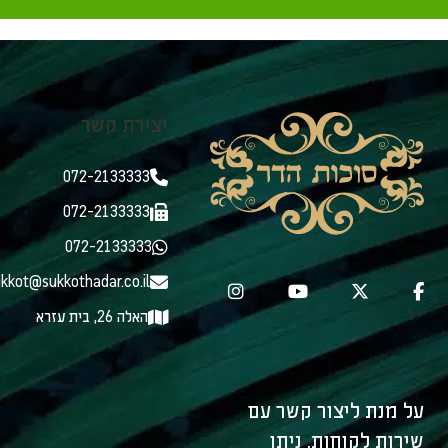
יצירת קשר
072-2133333
072-2133333
072-2133333
kkot@sukkothadar.co.il
האלה 26, בית עזרא
על מנת ליצור קשר עם
שירות לקוחות, ניתן