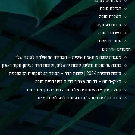
משלוחים לסוכה
הגדלת סוכה
השכרת סוכה
סוכות לעסקים
כשרות לסוכה
עמוד פרטיות
מאמרים אחרונים
מסגרת סוכה מותאמת אישית – הבחירה המושלמת לסוכה שלך
כתבה על סוכות נחלים, סוכות ירושלים, וסוכות הדר בעיתון מקור ראשון
סוכות למכירה 2024 | סוכות הדר – הסוכה הטלסקופית המהפכנית
הצ׳ק-ליסט – כל מה שצריך לדעת לפני קניית סוכה
מסע בזמן – ההיסטוריה של הסוכה מימי התנך ועד ימינו
סוכת הילדים המושלמת: רעיונות לפעילויות ועיצוב