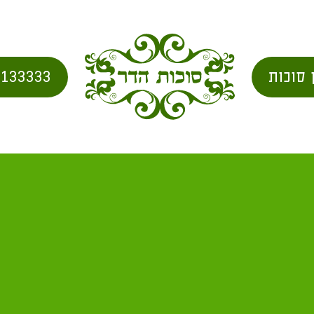
 סוכות
2133333
בית
/
city for shipping
/ אזור לכיש מ"א 34