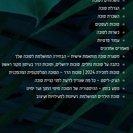
משלוחים לסוכה
הגדלת סוכה
השכרת סוכה
סוכות לעסקים
כשרות לסוכה
עמוד פרטיות
מאמרים אחרונים
מסגרת סוכה מותאמת אישית – הבחירה המושלמת לסוכה שלך
כתבה על סוכות נחלים, סוכות ירושלים, וסוכות הדר בעיתון מקור ראשון
סוכות למכירה 2024 | סוכות הדר – הסוכה הטלסקופית המהפכנית
הצ׳ק-ליסט – כל מה שצריך לדעת לפני קניית סוכה
מסע בזמן – ההיסטוריה של הסוכה מימי התנך ועד ימינו
סוכת הילדים המושלמת: רעיונות לפעילויות ועיצוב