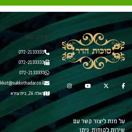
יצירת קשר
072-2133333
072-2133333
072-2133333
kkot@sukkothadar.co.il
האלה 26, בית עזרא
על מנת ליצור קשר עם
שירות לקוחות, ניתן