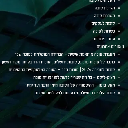
משלוחים לסוכה
הגדלת סוכה
השכרת סוכה
סוכות לעסקים
כשרות לסוכה
עמוד פרטיות
מאמרים אחרונים
מסגרת סוכה מותאמת אישית – הבחירה המושלמת לסוכה שלך
כתבה על סוכות נחלים, סוכות ירושלים, וסוכות הדר בעיתון מקור ראשון
סוכות למכירה 2024 | סוכות הדר – הסוכה הטלסקופית המהפכנית
הצ׳ק-ליסט – כל מה שצריך לדעת לפני קניית סוכה
מסע בזמן – ההיסטוריה של הסוכה מימי התנך ועד ימינו
סוכת הילדים המושלמת: רעיונות לפעילויות ועיצוב