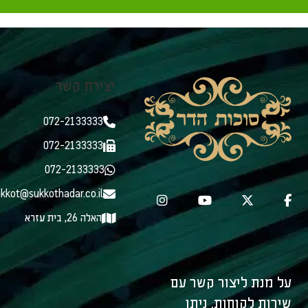
יצירת קשר
072-2133333
072-2133333
072-2133333
kkot@sukkothadar.co.il
האלה 26, בית עזרא
על מנת ליצור קשר עם
שירות לקוחות, ניתן