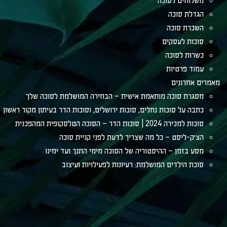
משלוחים לסוכה
הגדלת סוכה
השכרת סוכה
סוכות לעסקים
כשרות לסוכה
עמוד פרטיות
מאמרים אחרונים
מסגרת סוכה מותאמת אישית – הבחירה המושלמת לסוכה שלך
כתבה על סוכות נחלים, סוכות ירושלים, וסוכות הדר בעיתון מקור ראשון
סוכות למכירה 2024 | סוכות הדר – הסוכה הטלסקופית המהפכנית
הצ׳ק-ליסט – כל מה שצריך לדעת לפני קניית סוכה
מסע בזמן – ההיסטוריה של הסוכה מימי התנך ועד ימינו
סוכת הילדים המושלמת: רעיונות לפעילויות ועיצוב