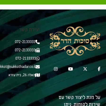
יצירת קשר
072-2133333
072-2133333
072-2133333
kkot@sukkothadar.co.il
האלה 26, בית עזרא
על מנת ליצור קשר עם
שירות לקוחות, ניתן