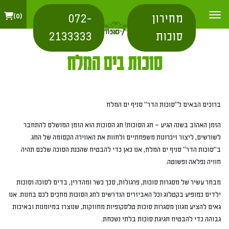
מחירון
072-
0
בית
/
אזור
/ סוכות בים המלח
סוכות
2133333
סוכות בים המלח
ברוכים הבאים ל"סוכות הדר" סניף ים המלח
הזמן האהוב בשנה הגיע – חג הסוכות! חג הסוכות הוא הזמן המושלם להתחבר
לשורשים, ליצור זיכרונות משפחתיים ולחוות את האווירה הקסומה של החג.
ב"סוכות הדר" סניף ים המלח, אנו כאן כדי להבטיח שהכנת הסוכה שלכם תהיה
חוויה נפלאה ופשוטה.
מבחר עשיר של מסגרות סוכות, פרגולות, סכך כשר ומהדרין, בדים לסוכה וסוכות
ילדים כמופיע בקטלוג וכל האביזרים הנדרשים לחג הסוכות מחכים לכם בחנות. אנו
גאים להציע מגוון מסגרות סוכות טלסקופיות מחוזקות, שנוצרו במיומנות ובאיכות
גבוהה כדי להבטיח חגיגת סוכות בלתי נשכחת.