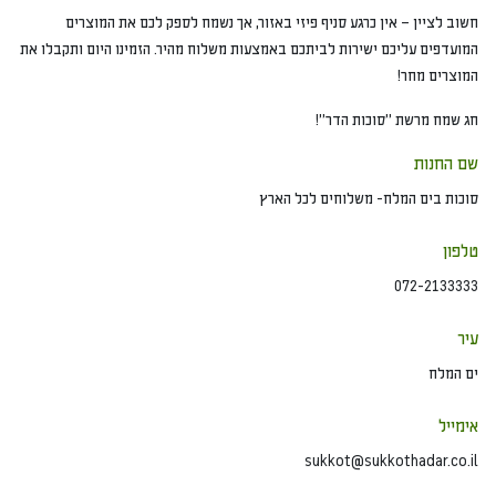
חשוב לציין – אין כרגע סניף פיזי באזור, אך נשמח לספק לכם את המוצרים
המועדפים עליכם ישירות לביתכם באמצעות משלוח מהיר. הזמינו היום ותקבלו את
המוצרים מחר!
חג שמח מרשת "סוכות הדר"!
שם החנות
סוכות בים המלח- משלוחים לכל הארץ
טלפון
072-2133333
עיר
ים המלח
אימייל
sukkot@sukkothadar.co.il