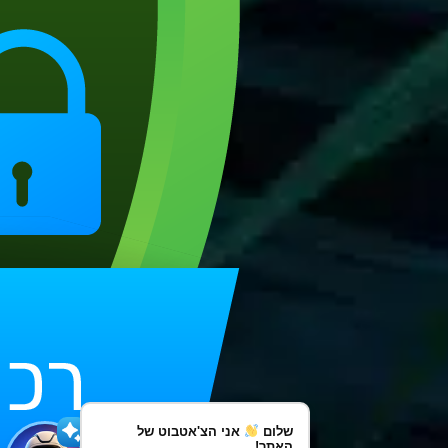
שלום
אני הצ'אטבוט של
האתר!