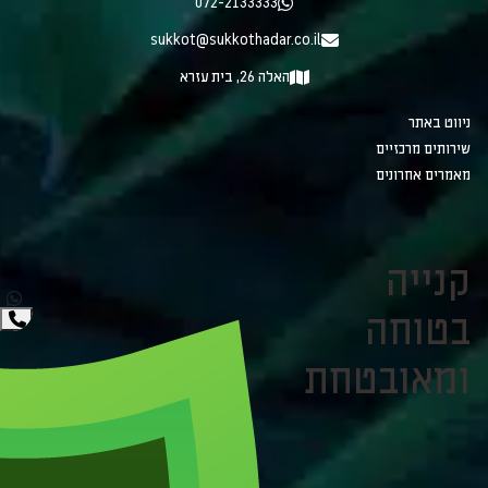
072-2133333
sukkot@sukkothadar.co.il
האלה 26, בית עזרא
ניווט באתר
שירותים מרכזיים
מאמרים אחרונים
קנייה
בטוחה
ומאובטחת