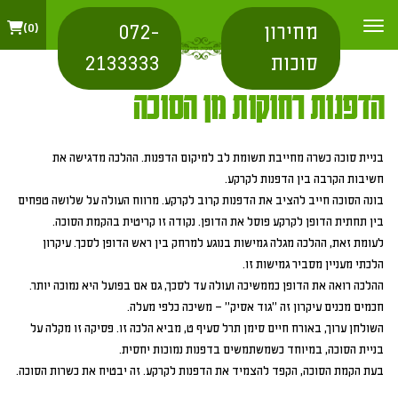
מחירון
072-
0
סוכות
2133333
הדפנות רחוקות מן הסוכה
בניית סוכה כשרה מחייבת תשומת לב למיקום הדפנות. ההלכה מדגישה את
חשיבות הקרבה בין הדפנות לקרקע.
בונה הסוכה חייב להציב את הדפנות קרוב לקרקע. מרווח העולה על שלושה טפחים
בין תחתית הדופן לקרקע פוסל את הדופן. נקודה זו קריטית בהקמת הסוכה.
לעומת זאת, ההלכה מגלה גמישות בנוגע למרחק בין ראש הדופן לסכך. עיקרון
הלכתי מעניין מסביר גמישות זו.
ההלכה רואה את הדופן כממשיכה ועולה עד לסכך, גם אם בפועל היא נמוכה יותר.
חכמים מכנים עיקרון זה "גוד אסיק" – משיכה כלפי מעלה.
השולחן ערוך, באורח חיים סימן תרל סעיף ט, מביא הלכה זו. פסיקה זו מקלה על
בניית הסוכה, במיוחד כשמשתמשים בדפנות נמוכות יחסית.
בעת הקמת הסוכה, הקפד להצמיד את הדפנות לקרקע. זה יבטיח את כשרות הסוכה.