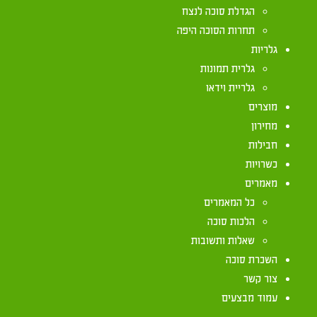
הגדלת סוכה לנצח
תחרות הסוכה היפה
להלן קיצור הלכות סוכה – מתוך אתר 'הלכה יומית' מאת
גלריות
הסוכה צריכה להעשות משלש דפנות וסכך, ואת הדפנות
גלרית תמונות
כשרים לדפנות.
גלריית וידאו
מוצרים
אם עושים את הדפנות מברזל או פלסטיק וכיוצא בזה מד
מחירון
בהפסק של נסרים של עץ וכדומה, שהוא דבר הגדל מן 
חבילות
כשרויות
הסכך צריך שיהיה מדבר הגדל מן הארץ, כגון נסרים של
מאמרים
למעט אילן המחובר לקרקע שאין לסכך בו. וכן צריך שי
כל המאמרים
כגון ארגז או תיבה של עץ. מפני שכל אלו הם ראויים
הלכות סוכה
לסיכוך, שהרי היא ראויה לקבל טומאה, אבל מחצלת ש
שאלות ותשובות
הקישוטים שנוהגים לתלות תחת סכך הסוכה, בכדי ליפ
השכרת סוכה
כשר, ולכן כתב מרן הרב עובדיה יוסף זצ"ל, שצריך לת
צור קשר
ותלויים בתוך ארבעה טפחים לסכך, (שהם שלושים ושני
עמוד מבצעים
חשש פן יפסלו את הסוכה כאמור, אבל כשהם בתוך ארב