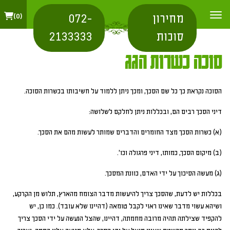
מחירון
072-
0
סוכות
2133333
סוכה כשרות הגג
הסוכה נקראת כך כל שם הסכך, ומכך ניתן ללמוד על חשיבותו בכשרות הסוכה.
דיני הסכך רבים הם, ובכללות ניתן לחלקם לשלושה:
(א) כשרות הסכך מצד החומרים והדברים שמותר לעשות מהם את הסכך.
(ב) מיקום הסכך, כמותו, דיני פרגולה וכו'.
(ג) מעשה הסיכוך על ידי האדם, כוונת המסכך.
בכללות יש לדעת, שהסכך צריך להיעשות מדבר הצומח מהארץ, תלוש מן הקרקע,
ושיהא עשוי מדבר שאינו ראוי לקבל טומאה (דהיינו שלא עובד). כמו כן, יש
להקפיד שצילתה תהיה מרובה מחמתה, דהיינו, שהצל הנעשה על ידי הסכך צריך