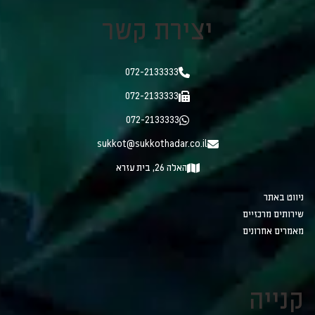
יצירת קשר
072-2133333
072-2133333
072-2133333
sukkot@sukkothadar.co.il
האלה 26, בית עזרא
ניווט באתר
שירותים מרכזיים
מאמרים אחרונים
קנייה