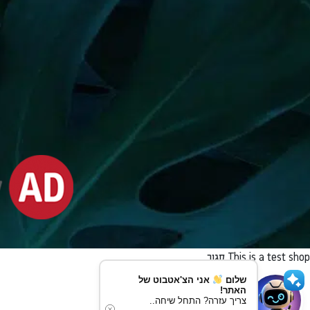
This is a test shop
סגור
שלום
אני הצ'אטבוט של
האתר!
צריך עזרה? התחל שיחה..