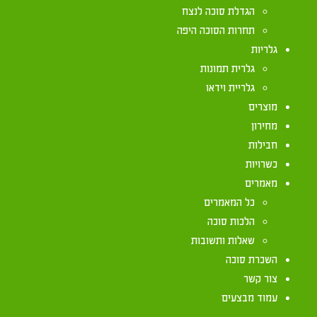
הגדלת סוכה לנצח
כשרה
תחרות הסוכה היפה
גלריות
גלרית תמונות
גלריית וידאו
מוצרים
סנטימטר), או שהיה רוחב חללב פחות משבעה טפחים (כ56 סנטימטר) פסו
מחירון
חבילות
כשרויות
מאמרים
כל המאמרים
הלכות סוכה
שאלות ותשובות
השכרת סוכה
יצירת קשר
צור קשר
עמוד מבצעים
072-2133333