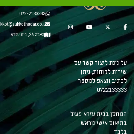
072-2133333
072-2133333
kkot@sukkothadar.co.il
האלה 26, בית עזרא
על מנת ליצור קשר עם
שירות לקוחות, ניתן
לכתוב ווצאפ למספר
0722133333
המחסן בבית עזרא פעיל
בתיאום אישי מראש
בלבד