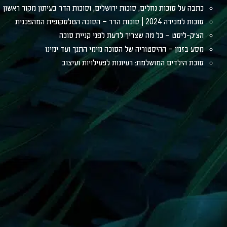
כתבה על סוכות נחלים, סוכות ירושלים, וסוכות הדר בעיתון מקור ראשון
סוכות למכירה 2024 | סוכות הדר – הסוכה הטלסקופית המהפכנית
הצ׳ק-ליסט – כל מה שצריך לדעת לפני קניית סוכה
מסע בזמן – ההיסטוריה של הסוכה מימי התנך ועד ימינו
סוכת הילדים המושלמת: רעיונות לפעילויות ועיצוב