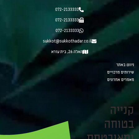
072-2133333
072-2133333
072-2133333
sukkot@sukkothadar.co.il
האלה 26, בית עזרא
ניווט באתר
שירותים מרכזיים
מאמרים אחרונים
קנייה
בטוחה
ומאובטחת