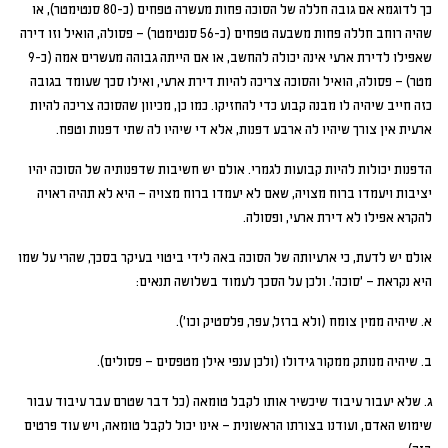
כך לדוגמא אם גובה חללה של הסוכה פחות מעשרה טפחים (כ-80 סנטימטר), או
שהיה רוחב חללה פחות משבעה טפחים (כ-56 סנטימטר) – פסולה, הואיל וזו דירה
שאפילו לדירת ארעי אינה יכולה להחשב, או אם הייתה גבוהה מעשרים אמה (כ-9
מטר) – פסולה, הואיל והסוכה צריכה להיות דירת ארעי, ואילו סכך שעומד בגובה
כזה חייב שיהיה לו מבנה קבוע כדי להחזיקו. כמו כן, מכיוון שהסוכה צריכה להיות
ארעית אין צורך שיהיו לה ארבע דפנות, אלא די שיהיו לה שתי דפנות וטפח.
הדפנות יכולות להיות קבועות לגמרי. אולם יש חשיבות שדפנותיה של הסוכה יהיו
יציבות ויעמדו ברוח מצויה, שאם לא יעמדו ברוח מצויה – היא לא תהיה ראויה
להקרא אפילו לא דירת ארעי, ופסולה.
אולם יש לדעת, כי ארעיותה של הסוכה באה לידי ביטוי בעיקר בסכך, שהרי על שמו
היא נקראת – 'סוכה'. ולכן על הסכך לעמוד בשלושה תנאים:
א. שיהיה ממין צומח (ולא ברזל, עפר, פלסטיק וכו').
ב. שיהיה מנותק ממקור גידולו (ולכן ענפי אילן מטפסים – פסולים).
ג. שלא יעבור עיבוד שיכשיר אותו לקבל טומאה (כל דבר שטרם עבר עיבוד עבור
שימוש האדם, ועודנו בצורתו הראשונית – אינו יכול לקבל טומאה, ויש עוד פרטים