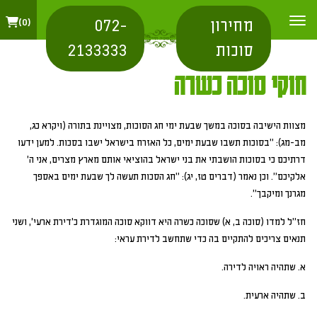
מחירון
072-
0
סוכות
2133333
חוקי סוכה כשרה
מצוות הישיבה בסוכה במשך שבעת ימי חג הסוכות, מצויינת בתורה (ויקרא כג,
מב-מג): "בסוכות תשבו שבעת ימים, כל האזרח בישראל ישבו בסכות. למען ידעו
דרתיכם כי בסוכות הושבתי את בני ישראל בהוציאי אותם מארץ מצרים, אני ה'
אלקיכם". וכן נאמר (דברים טז, יג): "חג הסכות תעשה לך שבעת ימים באספך
מגרנך ומיקבך".
חז"ל למדו (סוכה ב, א) שסוכה כשרה היא דווקא סוכה המוגדרת כ'דירת ארעי', ושני
תנאים צריכים להתקיים בה כדי שתחשב לדירת עראי:
א. שתהיה ראויה לדירה.
ב. שתהיה ארעית.