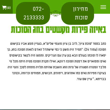
מחירון
072-
0
סוכות
2133333
באיזה פירות מקשטים בחג הסוכות
כתב בספר 'סוכת ציון', לרב בן ציון מוצפי שליט"א, בעניין מנהג אביו בקישוט
הסוכה (עמוד 24): "תמיד היה משנן כי כפי שישתדל האדם לנאות הסוכה בחג, כך
יפארו לו סוכתו בעולם הבא בגן עדן עם הצדיקים. ומנהגו היה לקשר בקישוטים
נאים ומפוארים את דפנות הסוכה דווקא, ואילו תקרת הסוכה פנויה היתה מכל נוי
מלבד המנורה הסגורה של נרות החג והשבת שהיתה תלויה מתחת לסכך. והנוי היה
בעיקרו מפירות נאים כמו אתרוגים, רימונים, חבושים, תפוחים וכדומה, וכנזכר
בבריתא…" עיין שם עוד.